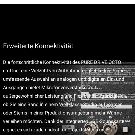
Erweiterte Konnektivität
Die fortschrittliche Konnektivität des PURE DRIVE OCTO
eröffnet eine Vielzahl von Aufnahmemöglichkeiten. Seine
umfassende Auswahl an analogen und digitalen Ein- und
Ausgängen bietet Mikrofonvorverstärker mit
außergewöhnlicher Leistung und Flexibilität – ganz gleich,
ob Sie eine Band in einem Weltklasse-Studio aufnehmen
oder Stems in einer Produktionsumgebung mehr Wärme
verleihen möchten. Dank der integrierten USB-Soundkarte
eignet es sich zudem ideal für Projektstudios und