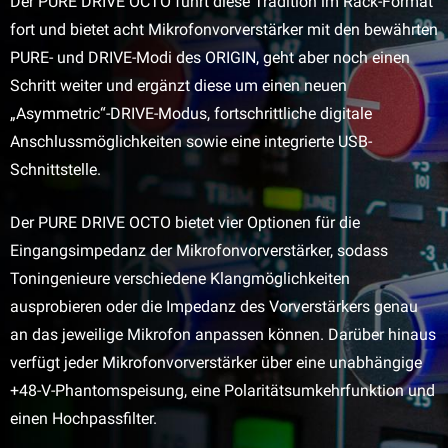
Der PURE DRIVE OCTO führt diese Tradition im Rack-Format
fort und bietet acht Mikrofonvorverstärker mit den bewährten
PURE- und DRIVE-Modi des ORIGIN, geht aber noch einen
Schritt weiter und ergänzt diese um einen neuen
„Asymmetric“-DRIVE-Modus, fortschrittliche digitale
Anschlussmöglichkeiten sowie eine integrierte USB-
Schnittstelle.
Der PURE DRIVE OCTO bietet vier Optionen für die
Eingangsimpedanz der Mikrofonvorverstärker, sodass
Toningenieure verschiedene Klangmöglichkeiten
ausprobieren oder die Impedanz des Vorverstärkers genau
an das jeweilige Mikrofon anpassen können. Darüber hinaus
verfügt jeder Mikrofonvorverstärker über eine unabhängige
+48-V-Phantomspeisung, eine Polaritätsumkehrfunktion und
einen Hochpassfilter.