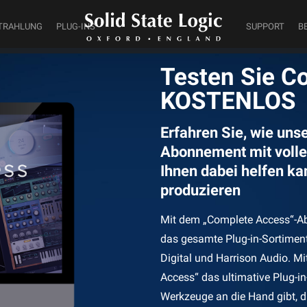
TRAHLUNG
PLUG-INS
SUPPORT
B
Testen Sie C
KOSTENLOS
Erfahren Sie, wie uns
Abonnement mit voll
Ihnen dabei helfen ka
produzieren
Mit dem „Complete Access“-Ab
das gesamte Plug-in-Sortiment
Digital und Harrison Audio. Mi
Access“ das ultimative Plug-i
Werkzeuge an die Hand gibt, di