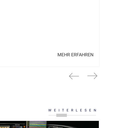
Mit den 
lassen s
anpassun
MEHR ERFAHREN
WEITERLESEN