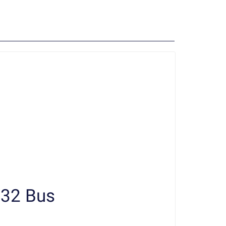
32 Bus
Fad
Kac