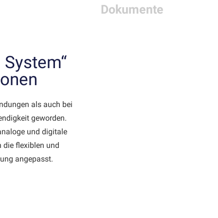
Dokumente
 System“
ionen
ndungen als auch bei
endigkeit geworden.
analoge und digitale
 die flexiblen und
bung angepasst.