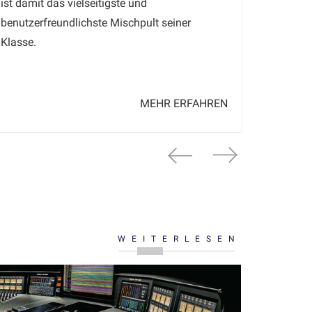
ist damit das vielseitigste und
Mikrofon
benutzerfreundlichste Mischpult seiner
Ausgäng
Klasse.
Modelle
MEHR ERFAHREN
WEITERLESEN