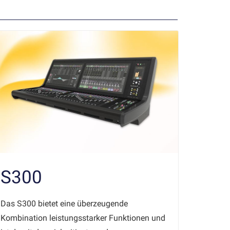
S300
I/O
For
Das S300 bietet eine überzeugende
Kombination leistungsstarker Funktionen und
Eine vie