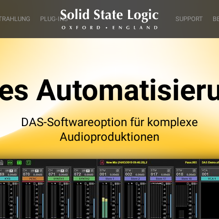
TRAHLUNG
PLUG-INS
SUPPORT
B
es Automatisier
DAS-Softwareoption für komplexe
Audioproduktionen